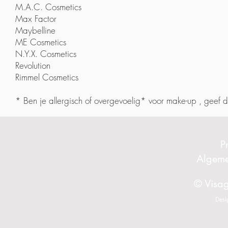
M.A.C. Cosmetics
Max Factor
Maybelline
ME Cosmetics
N.Y.X. Cosmetics
Revolution
Rimmel Cosmetics
* Ben je allergisch of overgevoelig* voor make-up , geef 
P
Algem
© Visag
Desi