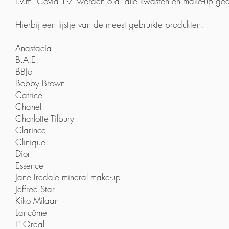
I.v.m. Covid'19 worden o.a. alle kwasten en make-up gede
Hierbij een lijstje van de meest gebruikte produkten:
Anastacia
B.A.E.
BBJo
Bobby Brown
Catrice
Chanel
Charlotte Tilbury
Clarince
Clinique
Dior
Essence
Jane Iredale mineral make-up
Jeffree Star
Kiko Milaan
Lancôme
L' Oreal