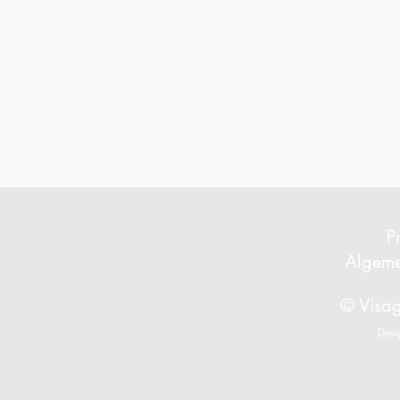
P
Algem
© Visag
Desi