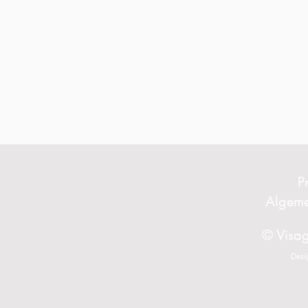
P
Algem
© Visag
Desi